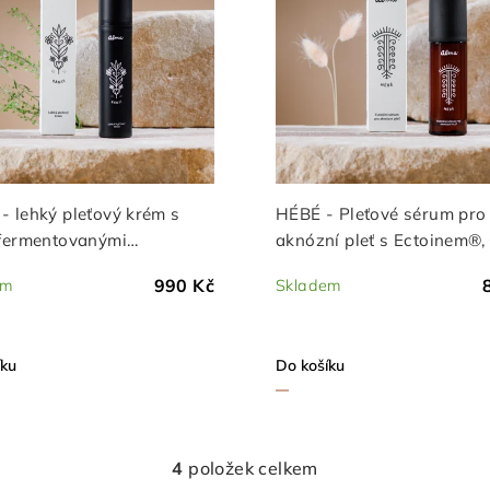
- lehký pleťový krém s
HÉBÉ - Pleťové sérum pro
 fermentovanými
aknózní pleť s Ectoinem®,
acily a Centella buňkami
B6
990 Kč
em
Skladem
Průměrné
hodnocení
íku
Do košíku
produktu
je
5,0
z
4
položek celkem
O
5