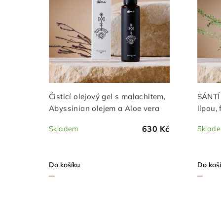
i
p
s
r
p
o
r
d
o
u
Čisticí olejový gel s malachitem,
SÁNTÍ 
d
k
Abyssinian olejem a Aloe vera
lípou,
laktob
u
t
630 Kč
Skladem
Sklad
k
ů
t
Do košíku
Do koš
ů