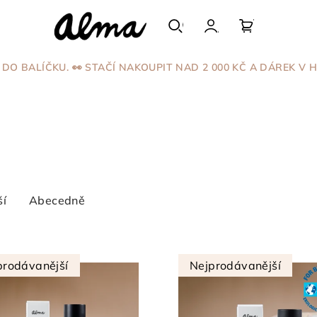
Hledat
Přihlášení
Nákupní
DO BALÍČKU. 👀 STAČÍ NAKOUPIT NAD 2 000 KČ A DÁREK V H
košík
ší
Abecedně
prodávanější
Nejprodávanější