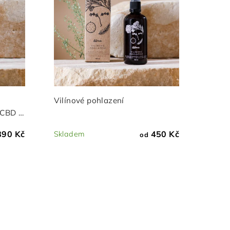
Vilínové pohlazení
 CBD a
890 Kč
450 Kč
Skladem
od
Průměrné
hodnocení
produktu
je
5,0
z
5