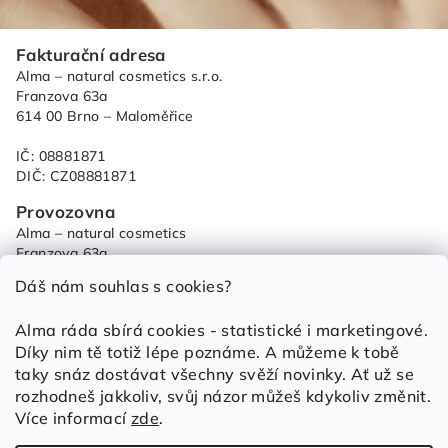
Z
Fakturační adresa
á
Alma – natural cosmetics s.r.o.
p
Franzova 63a
614 00 Brno – Maloměřice
a
t
IČ: 08881871
í
DIČ: CZ08881871
Provozovna
Alma – natural cosmetics
Franzova 63a
614 00 Brno – Maloměřice
Dáš nám souhlas s cookies?
od 9:00 - do 15:00
Alma ráda sbírá cookies - statistické i marketingové.
+420 733 684 459
Díky nim tě totiž lépe poznáme. A můžeme k tobě
objednavky@alma.cz
taky snáz dostávat všechny svěží novinky. Ať už se
Obchod
rozhodneš jakkoliv, svůj názor můžeš kdykoliv změnit.
Obchodní podmínky
Více informací
zde
.
Ochrana osobních údajů