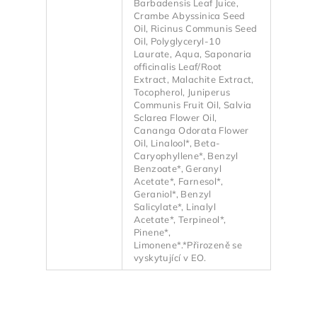
Barbadensis Leaf Juice,
Crambe Abyssinica Seed
Oil, Ricinus Communis Seed
Oil, Polyglyceryl-10
Laurate, Aqua, Saponaria
officinalis Leaf/Root
Extract, Malachite Extract,
Tocopherol, Juniperus
Communis Fruit Oil, Salvia
Sclarea Flower Oil,
Cananga Odorata Flower
Oil, Linalool*, Beta-
Caryophyllene*, Benzyl
Benzoate*, Geranyl
Acetate*, Farnesol*,
Geraniol*, Benzyl
Salicylate*, Linalyl
Acetate*, Terpineol*,
Pinene*,
Limonene*.*Přirozeně se
vyskytující v EO.