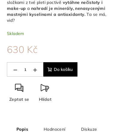
složkami z tvé pleti poctivě
vytáhne nečistoty i
make-up
a
nahradí je minerály, nenasycenými
mastnými kyselinami a antioxidanty.
Ta se má,
viď?
Skladem
630 Kč
Měrná
cena:
−
+
Do košíku
Zeptat se
Hlídat
Popis
Hodnocení
Diskuze