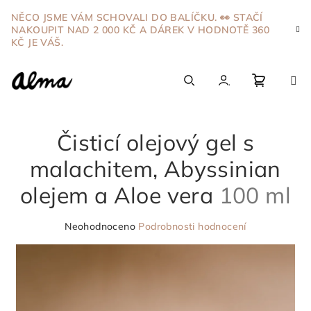
Přejít
NĚCO JSME VÁM SCHOVALI DO BALÍČKU. 👀 STAČÍ
na
NAKOUPIT NAD 2 000 KČ A DÁREK V HODNOTĚ 360
obsah
KČ JE VÁŠ.
Nákupn
Hledat
Přihlášení
Čisticí olejový gel s
košík
malachitem, Abyssinian
olejem a Aloe vera
100 ml
Průměrné
Neohodnoceno
Podrobnosti hodnocení
hodnocení
produktu
je
0,0
z
5