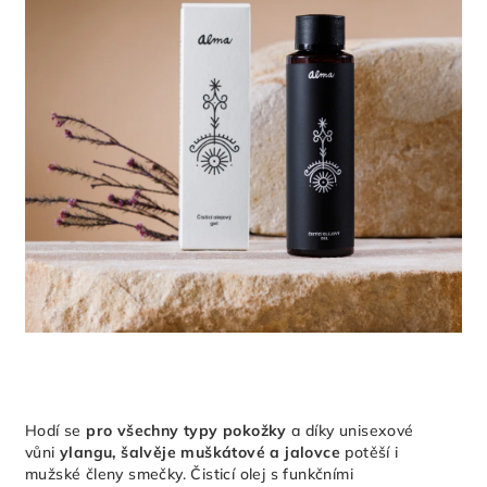
hvězdiček.
Hodí se
pro všechny typy pokožky
a díky unisexové
vůni
ylangu, šalvěje muškátové a jalovce
potěší i
mužské členy smečky. Čisticí olej s funkčními