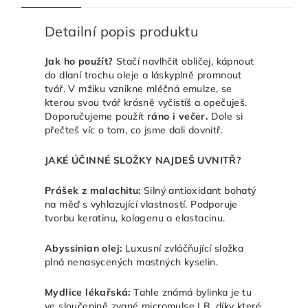
Detailní popis produktu
Jak ho použít?
Stačí navlhčit obličej, kápnout
do dlaní trochu oleje a láskyplně promnout
tvář. V mžiku vznikne mléčná emulze, se
kterou svou tvář krásně vyčistíš a opečuješ.
Doporučujeme použít
ráno i večer.
Dole si
přečteš víc o tom, co jsme dali dovnitř.
JAKÉ ÚČINNÉ SLOŽKY NAJDEŠ UVNITŘ?
Prášek z malachitu:
Silný antioxidant bohatý
na měď s vyhlazující vlastností. Podporuje
tvorbu keratinu, kolagenu a elastacinu.
Abyssinian olej:
Luxusní zvláčňující složka
plná nenasycených mastných kyselin.
Mydlice lékařská:
Tahle známá bylinka je tu
ve sloučenině zvané micromulse LB, díky které