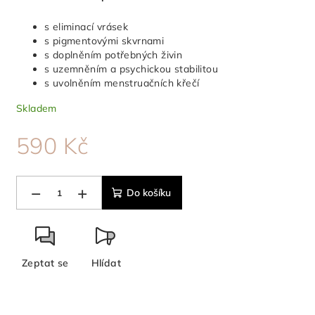
s eliminací vrásek
s pigmentovými skvrnami
s doplněním potřebných živin
s uzemněním a psychickou stabilitou
s uvolněním menstruačních křečí
Skladem
590 Kč
Měrná
cena:
−
+
Do košíku
Zeptat se
Hlídat