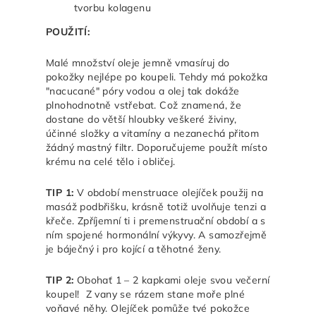
tvorbu kolagenu
POUŽITÍ:
Malé množství oleje jemně vmasíruj do
pokožky nejlépe po koupeli. Tehdy má pokožka
"nacucané" póry vodou a olej tak dokáže
plnohodnotně vstřebat. Což znamená, že
dostane do větší hloubky veškeré živiny,
účinné složky a vitamíny a nezanechá přitom
žádný mastný filtr. Doporučujeme použít místo
krému na celé tělo i obličej.
TIP 1:
V období menstruace olejíček použij na
masáž podbřišku, krásně totiž uvolňuje tenzi a
křeče.
Zpříjemní ti i premenstruační období a s
ním spojené hormonální výkyvy. A samozřejmě
je báječný i pro kojící a těhotné ženy.
TIP 2:
Obohať 1 – 2 kapkami oleje svou večerní
koupel!
Z vany se rázem stane moře plné
voňavé něhy. Olejíček pomůže tvé pokožce