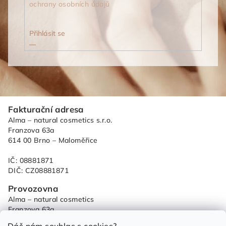
ochrany osobních údajů
Přihlásit se
Z
Fakturační adresa
á
Alma – natural cosmetics s.r.o.
p
Franzova 63a
614 00 Brno – Maloměřice
a
t
IČ: 08881871
í
DIČ: CZ08881871
Provozovna
Alma – natural cosmetics
Franzova 63a
614 00 Brno – Maloměřice