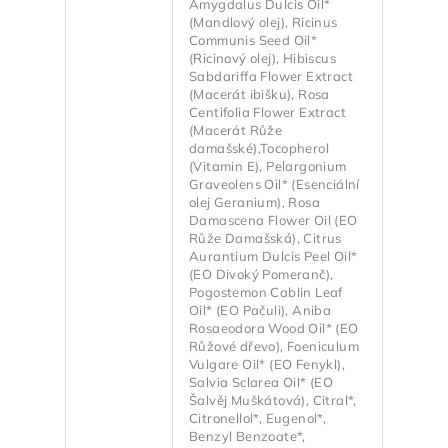
Amygdalus Dulcis Oil*
(Mandlový olej), Ricinus
Communis Seed Oil*
(Ricinový olej), Hibiscus
Sabdariffa Flower Extract
(Macerát ibišku), Rosa
Centifolia Flower Extract
(Macerát Růže
damašské),Tocopherol
(Vitamin E), Pelargonium
Graveolens Oil* (Esenciální
olej Geranium), Rosa
Damascena Flower Oil (EO
Růže Damašská), Citrus
Aurantium Dulcis Peel Oil*
(EO Divoký Pomeranč),
Pogostemon Cablin Leaf
Oil* (EO Pačuli), Aniba
Rosaeodora Wood Oil* (EO
Růžové dřevo), Foeniculum
Vulgare Oil* (EO Fenykl),
Salvia Sclarea Oil* (EO
Šalvěj Muškátová), Citral*,
Citronellol*, Eugenol*,
Benzyl Benzoate*,