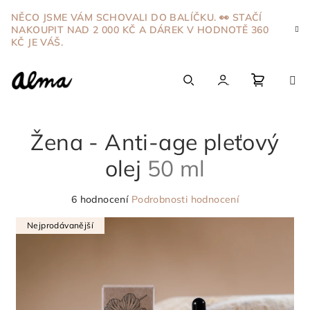
Přejít
NĚCO JSME VÁM SCHOVALI DO BALÍČKU. 👀 STAČÍ
na
NAKOUPIT NAD 2 000 KČ A DÁREK V HODNOTĚ 360
obsah
KČ JE VÁŠ.
Nákupn
Hledat
Přihlášení
Žena - Anti-age pleťový
košík
olej
50 ml
Průměrné
6 hodnocení
Podrobnosti hodnocení
hodnocení
produktu
Nejprodávanější
je
5,0
z
5
hvězdiček.