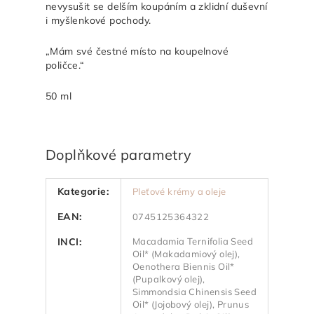
nevysušit se delším koupáním a zklidní duševní
i myšlenkové pochody.
„Mám své čestné místo na koupelnové
poličce.“
50 ml
Doplňkové parametry
Kategorie
:
Pleťové krémy a oleje
EAN
:
0745125364322
INCI
:
Macadamia Ternifolia Seed
Oil* (Makadamiový olej),
Oenothera Biennis Oil*
(Pupalkový olej),
Simmondsia Chinensis Seed
Oil* (Jojobový olej), Prunus