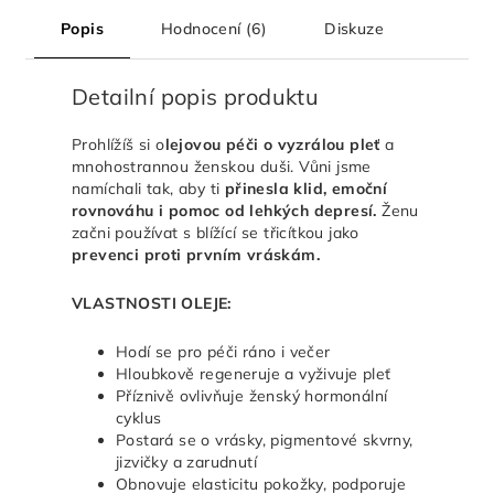
Popis
Hodnocení (6)
Diskuze
Detailní popis produktu
Prohlížíš si o
lejovou péči o vyzrálou pleť
a
mnohostrannou ženskou duši. Vůni jsme
namíchali tak, aby ti
přinesla klid, emoční
rovnováhu i pomoc od lehkých depresí.
Ženu
začni používat s blížící se třicítkou jako
prevenci proti prvním vráskám.
VLASTNOSTI OLEJE:
Hodí se pro péči ráno i večer
Hloubkově regeneruje a vyživuje pleť
Příznivě ovlivňuje ženský hormonální
cyklus
Postará se o vrásky, pigmentové skvrny,
jizvičky a zarudnutí
Obnovuje elasticitu pokožky, podporuje