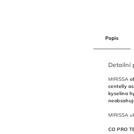
Popis
Detailní
MIRISSA
o
centelly as
kyselina h
neobsahuj
MIRISSA u
CO PRO T