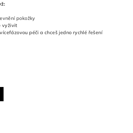
yž:
pevnění pokožky
 vyživit
ícefázovou péči a chceš jedno rychlé řešení