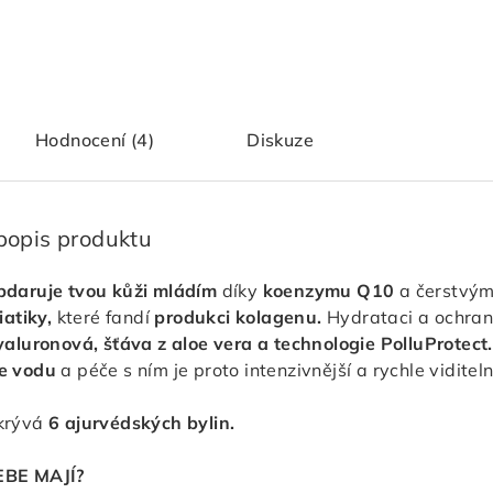
Hodnocení (4)
Diskuze
 popis produktu
bdaruje tvou kůži mládím
díky
koenzymu Q10
a čerstvý
iatiky,
které fandí
produkci kolagenu.
Hydrataci a ochrann
yaluronová, šťáva z aloe vera a technologie PolluProtect.
e vodu
a péče s ním je proto intenzivnější a rychle viditel
krývá
6 ajurvédských bylin.
EBE MAJÍ?