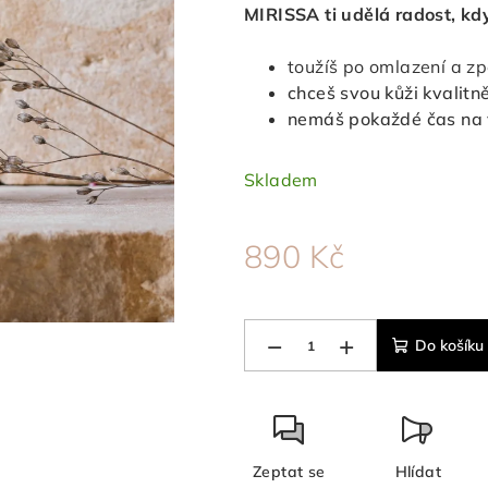
5
MIRISSA ti udělá radost, kd
hvězdiček.
toužíš po omlazení a z
chceš svou kůži kvalitně
nemáš pokaždé čas na v
Skladem
890 Kč
Měrná
cena:
−
+
Do košíku
Zeptat se
Hlídat