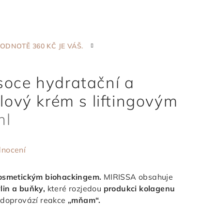
ODNOTĚ 360 KČ JE VÁŠ.
 S LIFTINGOVÝM EFEKTEM
150 ML
soce hydratační a
lový krém s liftingovým
ml
dnocení
kosmetickým biohackingem.
MIRISSA obsahuje
lin a buňky,
které rozjedou
produkci kolagenu
 doprovází reakce
„mňam“.