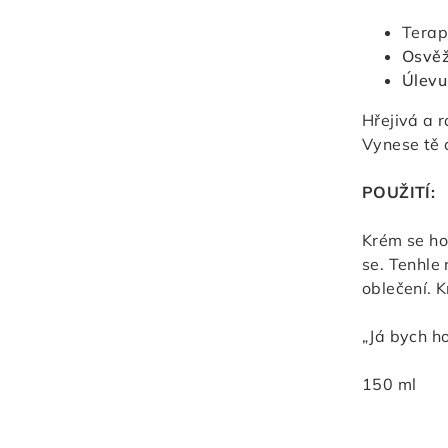
Terap
Osvěž
Úlevu
Hřejivá a 
Vynese tě 
POUŽITÍ:
Krém se hod
se. Tenhle
oblečení. 
„Já bych h
150 ml