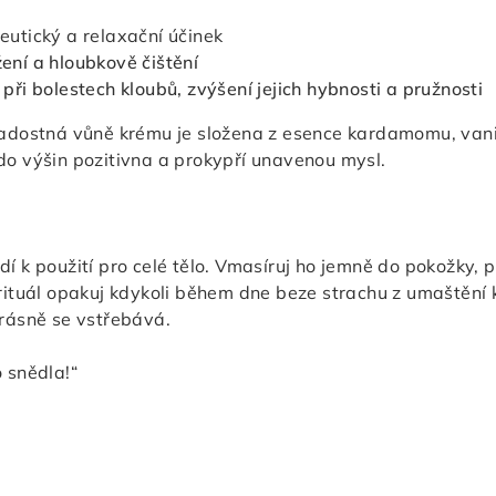
eutický a relaxační účinek
ení a hloubkově čištění
 při bolestech kloubů, zvýšení jejich hybnosti a pružnosti
radostná vůně krému je složena z esence kardamomu, vanil
do výšin pozitivna a prokypří unavenou mysl.
í k použití pro celé tělo. Vmasíruj ho jemně do pokožky, p
 rituál opakuj kdykoli během dne beze strachu z umaštění
Krásně se vstřebává.
o snědla!“