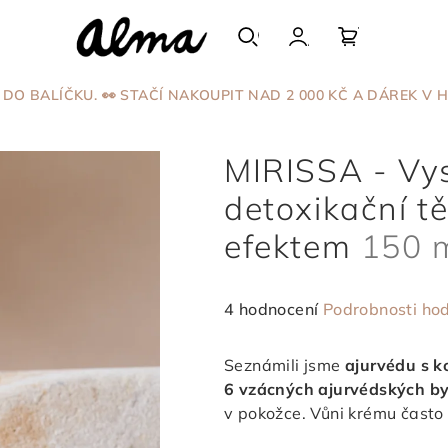
Hledat
Přihlášení
Nákupní
DO BALÍČKU. 👀 STAČÍ NAKOUPIT NAD 2 000 KČ A DÁREK V H
LO
/
MIRISSA - VYSOCE HYDRATAČNÍ A DETOXIKAČNÍ TĚLOVÝ KRÉM
košík
MIRISSA - Vy
detoxikační tě
efektem
150 
Průměrné
4 hodnocení
Podrobnosti ho
hodnocení
produktu
Seznámili jsme
ajurvédu s 
je
6 vzácných ajurvédských by
4,8
v pokožce. Vůni krému často
z