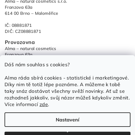
Alma – natural cosmetics s.r.o.
p
Franzova 63a
614 00 Brno – Maloměřice
a
t
IČ: 08881871
í
DIČ: CZ08881871
Provozovna
Alma – natural cosmetics
Franzova 63a
614 00 Brno – Maloměřice
Dáš nám souhlas s cookies?
od 9:00 - do 15:00
Alma ráda sbírá cookies - statistické i marketingové.
+420 733 684 459
Díky nim tě totiž lépe poznáme. A můžeme k tobě
objednavky@alma.cz
taky snáz dostávat všechny svěží novinky. Ať už se
Obchod
rozhodneš jakkoliv, svůj názor můžeš kdykoliv změnit.
Obchodní podmínky
Více informací
zde
.
Ochrana osobních údajů
Zásady cookies (EU)
Nastavení
Copyright 2026
Tvoje milovaná Alma
. Všechna práva
vyhrazena.
Upravit nastavení cookies