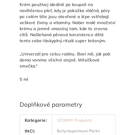
Krém používej ideálně po koupeli na
navlhčenou pleť, kdy je pokožka vláčná, póry
po celém těle jsou otevřené a lépe vstřebají
veškeré živiny a vitamíny. Naber malé množství
krému a jemně vmasíruj tam, kde to zrovna
cítíš. Našlehaná pěnová konzistence dělá
tento sebe-láskyplný rituál super krásným.
„Univerzál pro celou rodinu. Baví mě, jak pak
doma voníme všichni stejně. Měsíčková
smečka.“
5 ml
Doplňkové parametry
Kategorie
:
VZORKY Produktů
INCI
:
Butyrospermum Parkii