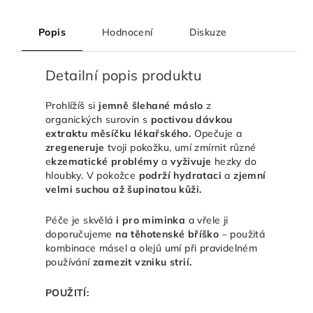
Popis
Hodnocení
Diskuze
Detailní popis produktu
Prohlížíš si
jemně šlehané máslo
z
organických surovin s
poctivou dávkou
extraktu měsíčku lékařského.
Opečuje a
zregeneruje
tvoji pokožku, umí zmírnit různé
e
kzematické problémy
a
vyživuje
hezky do
hloubky. V pokožce
podrží hydrataci
a
zjemní
velmi suchou až šupinatou kůži.
Péče je skvělá
i pro miminka
a vřele ji
doporučujeme
na těhotenské bříško
– použitá
kombinace másel a olejů umí při pravidelném
používání
zamezit vzniku strií.
POUŽITÍ: