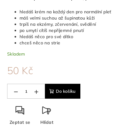
hledáš krém na každý den pro normální pleť
máš velmi suchou až šupinatou kůži
trpíš na ekzémy, zčervenání, svědění
po umytí cítíš nepříjemné pnutí
hledáš něco pro své dítko
chceš něco na strie
Skladem
50 Kč
Měrná
cena:
−
+
Do košíku
Zeptat se
Hlídat