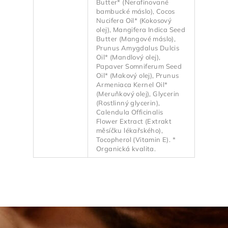
Butter* (Nerafinované
bambucké máslo), Cocos
Nucifera Oil* (Kokosový
olej), Mangifera Indica Seed
Butter (Mangové máslo),
Prunus Amygdalus Dulcis
Oil* (Mandlový olej),
Papaver Somniferum Seed
Oil* (Makový olej), Prunus
Armeniaca Kernel Oil*
(Meruňkový olej), Glycerin
(Rostlinný glycerin),
Calendula Officinalis
Flower Extract (Extrakt
měsíčku lékařského),
Tocopherol (Vitamin E). *
Organická kvalita.