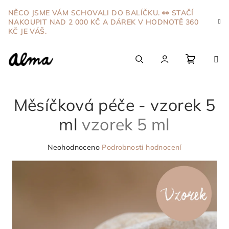
Přejít
NĚCO JSME VÁM SCHOVALI DO BALÍČKU. 👀 STAČÍ
na
NAKOUPIT NAD 2 000 KČ A DÁREK V HODNOTĚ 360
obsah
KČ JE VÁŠ.
Nákupn
Hledat
Přihlášení
Měsíčková péče - vzorek 5
košík
ml
vzorek 5 ml
Průměrné
Neohodnoceno
Podrobnosti hodnocení
hodnocení
produktu
je
0,0
z
5
hvězdiček.