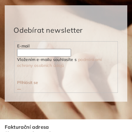
Odebírat newsletter
E-mail
Vložením e-mailu souhlasíte s
podmínkami
ochrany osobních údajů
Přihlásit se
Z
Fakturační adresa
á