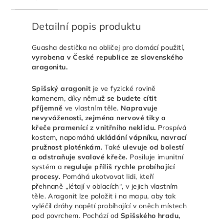
Detailní popis produktu
Guasha destička na obličej pro domácí použití,
vyrobena v České republice ze slovenského
aragonitu.
Spišský aragonit
je ve fyzické rovině
kamenem, díky němuž
se budete cítit
příjemně
ve vlastním těle.
Napravuje
nevyváženosti, zejména nervové tiky a
křeče pramenící z vnitřního neklidu.
Prospívá
kostem, napomáhá
ukládání vápníku, navrací
pružnost ploténkám.
Také
ulevuje od bolestí
a odstraňuje svalové křeče.
Posiluje imunitní
systém a
reguluje příliš rychle probíhající
procesy.
Pomáhá ukotvovat lidi, kteří
přehnaně „létají v oblacích“, v jejich vlastním
těle. Aragonit lze položit i na mapu, aby tak
vyléčil dráhy napětí probíhající v oněch místech
pod povrchem. Pochází od
Spišského hradu,