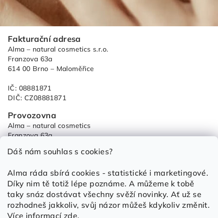
Z
Fakturační adresa
á
Alma – natural cosmetics s.r.o.
p
Franzova 63a
614 00 Brno – Maloměřice
a
t
IČ: 08881871
í
DIČ: CZ08881871
Provozovna
Alma – natural cosmetics
Franzova 63a
614 00 Brno – Maloměřice
Dáš nám souhlas s cookies?
od 9:00 - do 15:00
Alma ráda sbírá cookies - statistické i marketingové.
+420 733 684 459
Díky nim tě totiž lépe poznáme. A můžeme k tobě
objednavky@alma.cz
taky snáz dostávat všechny svěží novinky. Ať už se
Obchod
rozhodneš jakkoliv, svůj názor můžeš kdykoliv změnit.
Obchodní podmínky
Více informací
zde
.