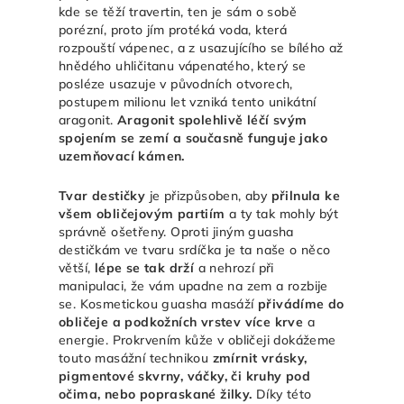
kde se těží travertin, ten je sám o sobě
porézní, proto jím protéká voda, která
rozpouští vápenec, a z usazujícího se bílého až
hnědého uhličitanu vápenatého, který se
posléze usazuje v původních otvorech,
postupem milionu let vzniká tento unikátní
aragonit.
Aragonit spolehlivě léčí svým
spojením se zemí a současně funguje jako
uzemňovací kámen.
Tvar destičky
je přizpůsoben, aby
přilnula ke
všem obličejovým partiím
a ty tak mohly být
správně ošetřeny. Oproti jiným guasha
destičkám ve tvaru srdíčka je ta naše o něco
větší,
lépe se tak drží
a nehrozí při
manipulaci, že vám upadne na zem a rozbije
se. Kosmetickou guasha masáží
přivádíme do
obličeje a podkožních vrstev více krve
a
energie. Prokrvením kůže v obličeji dokážeme
touto masážní technikou
zmírnit vrásky,
pigmentové skvrny, váčky, či kruhy pod
očima, nebo popraskané žilky.
Díky této