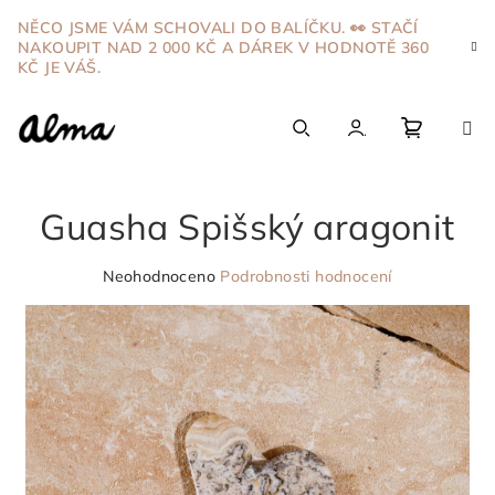
Přejít
NĚCO JSME VÁM SCHOVALI DO BALÍČKU. 👀 STAČÍ
na
NAKOUPIT NAD 2 000 KČ A DÁREK V HODNOTĚ 360
obsah
KČ JE VÁŠ.
Nákupn
Hledat
Přihlášení
Guasha Spišský aragonit
košík
Průměrné
Neohodnoceno
Podrobnosti hodnocení
hodnocení
produktu
je
0,0
z
5
hvězdiček.