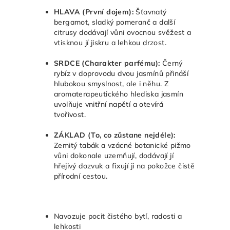
HLAVA (První dojem):
Šťavnatý
bergamot, sladký pomeranč a další
citrusy dodávají vůni ovocnou svěžest a
vtisknou jí jiskru a lehkou drzost.
SRDCE (Charakter parfému):
Černý
rybíz v doprovodu dvou jasmínů přináší
hlubokou smyslnost, ale i něhu. Z
aromaterapeutického hlediska jasmín
uvolňuje vnitřní napětí a otevírá
tvořivost.
ZÁKLAD (To, co zůstane nejdéle):
Zemitý tabák a vzácné botanické pižmo
vůni dokonale uzemňují, dodávají jí
hřejivý dozvuk a fixují ji na pokožce čistě
přírodní cestou.
Navozuje pocit čistého bytí, radosti a
lehkosti