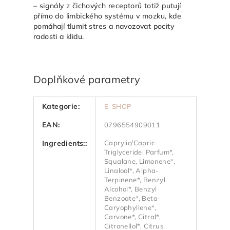
– signály z čichových receptorů totiž putují
přímo do limbického systému v mozku, kde
pomáhají tlumit stres a navozovat pocity
radosti a klidu.
Doplňkové parametry
Kategorie
:
E-SHOP
EAN
:
0796554909011
Ingredients:
:
Caprylic/Capric
Triglyceride, Parfum*,
Squalane, Limonene*,
Linalool*, Alpha-
Terpinene*, Benzyl
Alcohol*, Benzyl
Benzoate*, Beta-
Caryophyllene*,
Carvone*, Citral*,
Citronellol*, Citrus