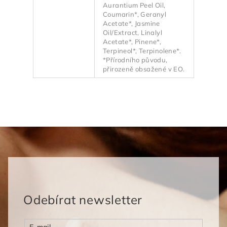
Aurantium Peel Oil,
Coumarin*, Geranyl
Acetate*, Jasmine
Oil/Extract, Linalyl
Acetate*, Pinene*,
Terpineol*, Terpinolene*.
*Přírodního původu,
přirozeně obsažené v EO.
Odebírat newsletter
E-mail