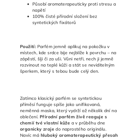
Působí aromaterapeuticky proti stresu a
napětí
100% čisté přírodní složení bez
syntetických fixátorů
Použití:
Parfém jemně aplikuj na pokožku v
místech, kde srdce bije nejblíže k povrchu – na
zápěstí, šíji či za uši. Vůni netři, nech ji jemně
rozvinout na teplé kůži a stát se neviditelným
šperkem, který s tebou bude celý den.
Zatímco klasický parfém se syntetickou
příměsí funguje spíše jako unifikovaná,
neměnná maska, který vydrží až několik dní na
oblečení.
Přírodní parfém živě reaguje s
chemií tvé vlastní kůže
a v průběhu dne
organicky zraje
do naprostého originálu.
Navíc má
hluboký aromaterapeutický přesah