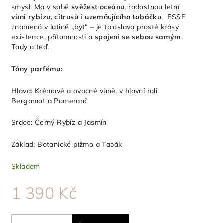
smysl. Má v sobě
svěžest
oceánu
, radostnou letní
vůni rybízu, citrusů i uzemňujícího tabáčku
.
ESSE
znamená v latině „být“ – je to oslava prosté krásy
existence, přítomnosti a
spojení se sebou samým
.
Tady a teď.
Tóny parfému:
Hlava: Krémové a ovocné vůně, v hlavní roli
Bergamot a Pomeranč
Srdce: Černý Rybíz a Jasmín
Základ: Botanické pižmo a Tabák
Skladem
1 390 Kč
Měrná
cena: