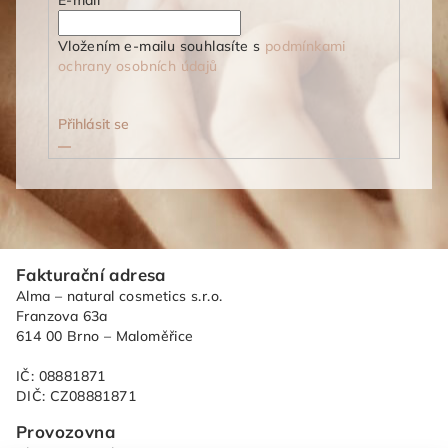
Vložením e-mailu souhlasíte s
podmínkami
ochrany osobních údajů
Přihlásit se
Z
Fakturační adresa
á
Alma – natural cosmetics s.r.o.
p
Franzova 63a
614 00 Brno – Maloměřice
a
t
IČ: 08881871
í
DIČ: CZ08881871
Provozovna