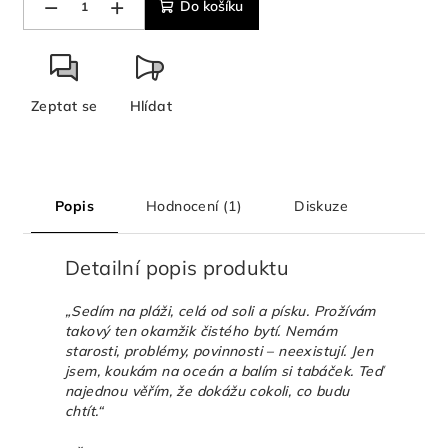
−
+
Do košíku
Zeptat se
Hlídat
Popis
Hodnocení (1)
Diskuze
Detailní popis produktu
„Sedím na pláži, celá od soli a písku. Prožívám
takový ten okamžik čistého bytí. Nemám
starosti, problémy, povinnosti – neexistují. Jen
jsem, koukám na oceán a balím si tabáček. Teď
najednou věřím, že dokážu cokoli, co budu
chtít.“