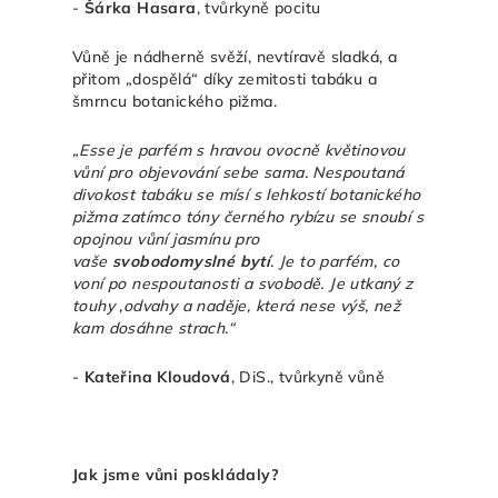
-
Šárka Hasara
, tvůrkyně pocitu
Vůně je nádherně svěží, nevtíravě sladká, a
přitom „dospělá“ díky zemitosti tabáku a
šmrncu botanického pižma.
„
Esse
je parfém s hravou ovocně květinovou
vůní pro objevování sebe sama. Nespoutaná
divokost tabáku se mísí s lehkostí botanického
pižma zatímco tóny černého rybízu se snoubí s
opojnou vůní jasmínu pro
vaše
svobodomyslné bytí
. Je to parfém, co
voní po nespoutanosti a svobodě. Je utkaný z
touhy ,odvahy a naděje, která nese výš, než
kam dosáhne strach.“
-
Kateřina Kloudová
, DiS., tvůrkyně vůně
Jak jsme vůni poskládaly?