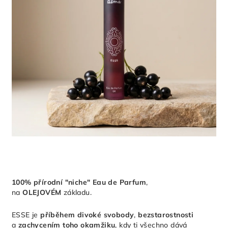
100% přírodní "niche" Eau de Parfum
,
na
OLEJOVÉM
základu.
ESSE je
příběhem divoké svobody
,
bezstarostnosti
a
zachycením toho okamžiku
, kdy ti všechno dává