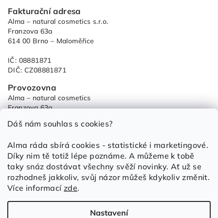
Z
Fakturační adresa
á
Alma – natural cosmetics s.r.o.
p
Franzova 63a
614 00 Brno – Maloměřice
a
t
IČ: 08881871
í
DIČ: CZ08881871
Provozovna
Alma – natural cosmetics
Franzova 63a
614 00 Brno – Maloměřice
Dáš nám souhlas s cookies?
od 9:00 - do 15:00
Alma ráda sbírá cookies - statistické i marketingové.
+420 733 684 459
Díky nim tě totiž lépe poznáme. A můžeme k tobě
objednavky@alma.cz
taky snáz dostávat všechny svěží novinky. Ať už se
Obchod
rozhodneš jakkoliv, svůj názor můžeš kdykoliv změnit.
Obchodní podmínky
Více informací
zde
.
Ochrana osobních údajů
Zásady cookies (EU)
Nastavení