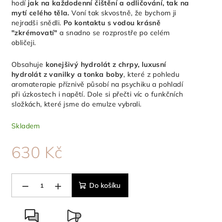
hodí
jak na každodenní čištění a odličování, tak na
mytí celého těla.
Voní tak skvostně, že bychom ji
nejradši snědli.
Po kontaktu s vodou krásně
"zkrémovatí"
a snadno se rozprostře po celém
obličeji.
Obsahuje
konejšivý hydrolát z chrpy, luxusní
hydrolát z vanilky a tonka boby
, které z pohledu
aromaterapie příznivě působí na psychiku a pohladí
při úzkostech i napětí. Dole si přečti víc o funkčních
složkách, které jsme do emulze vybrali.
Skladem
630 Kč
Měrná
cena:
−
+
Do košíku