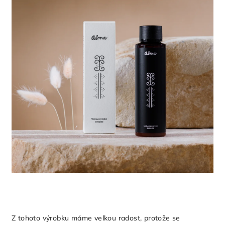
z
5
hvězdiček.
Z tohoto výrobku máme velkou radost, protože se