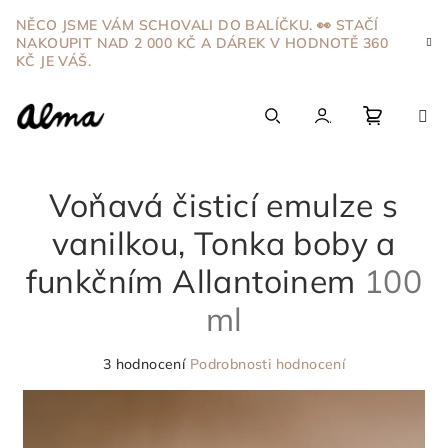
Přejít
NĚCO JSME VÁM SCHOVALI DO BALÍČKU. 👀 STAČÍ
na
NAKOUPIT NAD 2 000 KČ A DÁREK V HODNOTĚ 360
obsah
KČ JE VÁŠ.
Nákupn
Hledat
Přihlášení
Voňavá čisticí emulze s
košík
vanilkou, Tonka boby a
funkčním Allantoinem
100
ml
Průměrné
3 hodnocení
Podrobnosti hodnocení
hodnocení
produktu
je
5,0