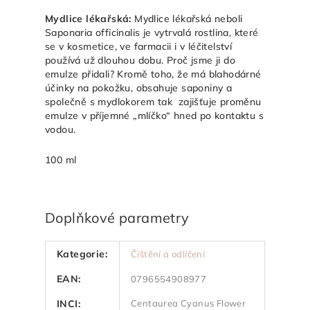
Mydlice lékařská:
Mydlice lékařská neboli
Saponaria officinalis je vytrvalá rostlina, které
se v kosmetice, ve farmacii i v léčitelství
používá už dlouhou dobu. Proč jsme ji do
emulze přidali? Kromě toho, že má blahodárné
účinky na pokožku, obsahuje saponiny a
společně s mydlokorem tak zajišťuje proměnu
emulze v příjemné „mlíčko“ hned po kontaktu s
vodou.
100 ml
Doplňkové parametry
Kategorie
:
Čištění a odlíčení
EAN
:
0796554908977
INCI
:
Centaurea Cyanus Flower