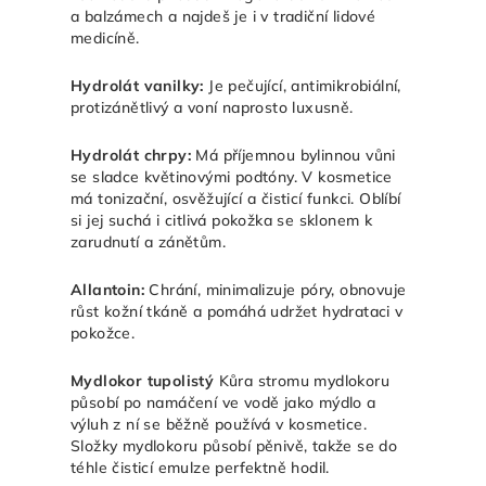
a balzámech a najdeš je i v tradiční lidové
medicíně.
Hydrolát vanilky:
Je pečující, antimikrobiální,
protizánětlivý a voní naprosto luxusně.
Hydrolát chrpy:
Má příjemnou bylinnou vůni
se sladce květinovými podtóny. V kosmetice
má tonizační, osvěžující a čisticí funkci. Oblíbí
si jej suchá i citlivá pokožka se sklonem k
zarudnutí a zánětům.
Allantoin:
Chrání, minimalizuje póry, obnovuje
růst kožní tkáně a pomáhá udržet hydrataci v
pokožce.
Mydlokor tupolistý
Kůra stromu mydlokoru
působí po namáčení ve vodě jako mýdlo a
výluh z ní se běžně používá v kosmetice.
Složky mydlokoru působí pěnivě, takže se do
téhle čisticí emulze perfektně hodil.