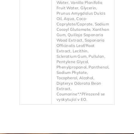
Water, Vanilla Planifolia
Fruit Water, Glycerin,
Prunus Amygdalus Dulcis
Oil, Aqua, Coco-
Caprylate/Caprate, Sodium
Cocoyl Glutamate, Xanthan
Gum, Quillaja Saponaria
Wood Extract, Saponaria
Officinalis Leaf/Root
Extract, Lecithin,
Sclerotium Gum, Pullulan,
Pentylene Glycol,
Phenylpropanol, Panthenol,
Sodium Phytate,
Tocopherol, Alcohol,
Dipteryx Odorata Bean
Extract,
Coumarine*.*Přirozeně se
vyskytující v EO.